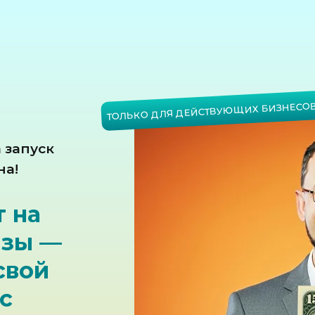
ТОЛЬКО ДЛЯ ДЕЙСТВУЮЩИХ БИЗНЕСО
 запуск
на!
т на
изы —
свой
с