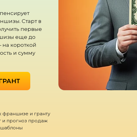
мпенсирует
аншизы. Старт в
олучить первые
шизы еще до
— на короткой
ость и сумму
ГРАНТ
к франшизе и гранту
 и прогноз продаж
 шаблоны