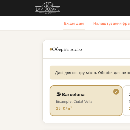
Вхідні дані
Налаштування фра
Оберіть місто
Дані для центру міста. Оберіть для авт
🏖️ Barcelona
Eixample, Ciutat Vella
25 €/m²