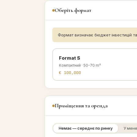
Оберіть формат
Формат визначає бюджет інвестицій та
Format S
Компактний · 50-70 m²
€ 100,000
Приміщення та оренда
Немає — середнє по ринку
У мене