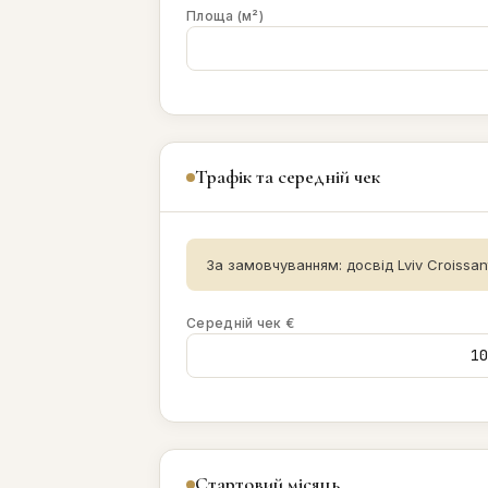
Площа (м²)
Трафік та середній чек
За замовчуванням: досвід Lviv Croissant
Середній чек €
Стартовий місяць