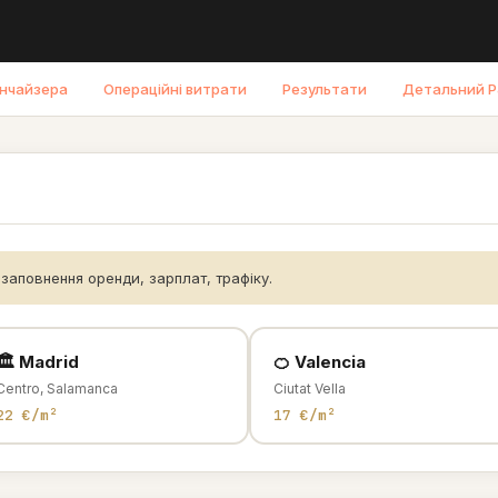
нчайзера
Операційні витрати
Результати
Детальний P
озаповнення оренди, зарплат, трафіку.
🏛️ Madrid
🍊 Valencia
Centro, Salamanca
Ciutat Vella
22 €/m²
17 €/m²