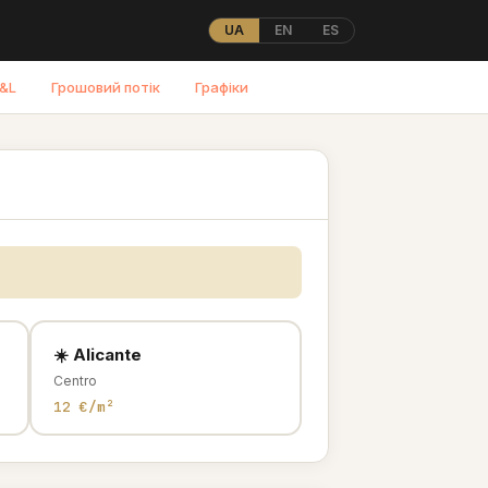
UA
EN
ES
&L
Грошовий потік
Графіки
☀️ Alicante
Centro
12 €/m²