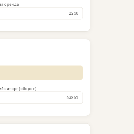
на оренда
ий виторг (оборот)