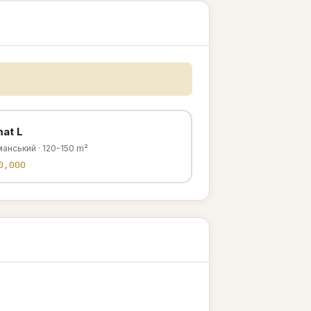
at L
анський · 120-150 m²
0,000