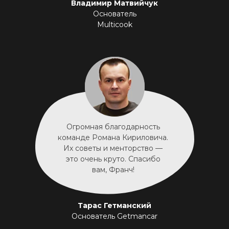
Владимир Матвийчук
Основатель
Multicook
Огромная благодарность
команде Романа Кириловича.
Их советы и менторство —
это очень круто. Спасибо
вам, Франч!
Тарас Гетманский
Основатель Getmancar