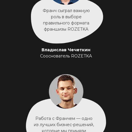
Франч сыграл важную
роль в выборе
правильного формата
франшизы ROZETKA
Владислав Чечеткин
Сооснователь ROZETKA
Работа с Франчем — одно
из лучших бизнес-решений,
которые мы приняли