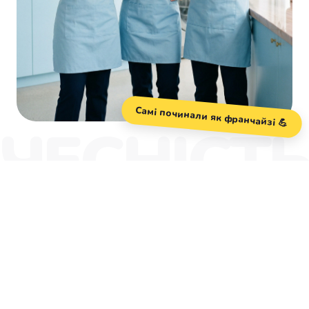
Самі починали як франчайзі 💪
ЧЕСНІСТ
Пані Праля = чесний
франчайзинг
Ми знаємо, як має бути — бо пройшли цей
шлях самі