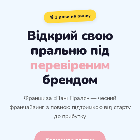
🫧 3 роки на ринку
Відкрий свою
пральню під
перевіреним
брендом
Франшиза «Пані Праля» — чесний
франчайзинг з повною підтримкою від старту
до прибутку