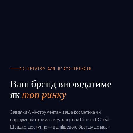
AI-КРЕАТОР ДЛЯ Б'ЮТІ-БРЕНДІВ
Ваш бренд виглядатиме
як
топ ринку
Завдяки AI-інструментам ваша косметика чи
BEAUTY
парфумерія отримає візуали рівня Dior та L'Oréal.
Швидко, доступно — від нішевого бренду до мас-