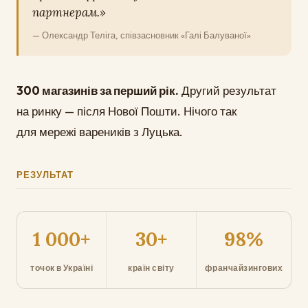
партнерам.»
— Олександр Теліга, співзасновник «Галі Балуваної»
300 магазинів за перший рік.
Другий результат
на ринку — після Нової Пошти. Нічого так
для мережі вареників з Луцька.
РЕЗУЛЬТАТ
1 000+
30+
98%
точок в Україні
країн світу
франчайзингових