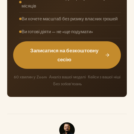
місяців
Ви хочете масштаб без ризику власних грошей
Ви готові діяти — не «ще подумати»
Записатися на безкоштовну
сесію
60 хвилин у Zoom · Аналіз вашої моделі · Кейси з вашої ніші
· Без зобов'язань