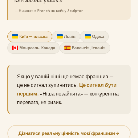
вже займає ринок.»
— Висновок Franch по кейсу Sculptor
Київ — власна
Львів
Одеса
Монреаль, Канада
Валенсія, Іспанія
Якщо у вашій ніші ще немає франшиз —
це не сигнал зупинитись.
Це сигнал бути
першим.
«Ніша незайнята» — конкурентна
перевага, не ризик.
Дізнатися реальну цінність моєї франшизи