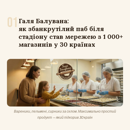
01
Галя Балувана:
як збанкрутілий паб біля
стадіону став мережею з 1 000+
магазинів у 30 країнах
Вареники, пельмені, сирники за склом. Максимально простий
продукт — який підкорив 30 країн