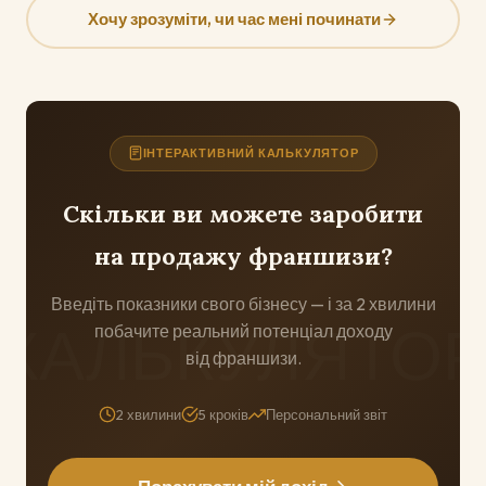
Хочу зрозуміти, чи час мені починати
ІНТЕРАКТИВНИЙ КАЛЬКУЛЯТОР
Скільки ви можете заробити
на продажу франшизи?
Введіть показники свого бізнесу — і за 2 хвилини
побачите реальний потенціал доходу
від франшизи.
2 хвилини
5 кроків
Персональний звіт