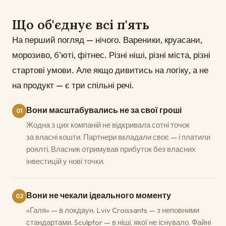
Що об'єднує всі п'ять
На перший погляд — нічого. Вареники, круасани,
морозиво, б'юті, фітнес. Різні ніші, різні міста, різні
стартові умови. Але якщо дивитись на логіку, а не
на продукт — є три спільні речі.
Вони масштабувались не за свої гроші
01
Жодна з цих компаній не відкривала сотні точок
за власні кошти. Партнери вкладали своє — і платили
роялті. Власник отримував прибуток без власних
інвестицій у нові точки.
Вони не чекали ідеального моменту
02
«Галя» — в локдаун. Lviv Croissants — з неповними
стандартами. Sculptor — в ніші, якої не існувало. Файні