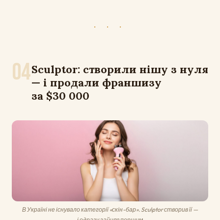
· · ·
04
Sculptor: створили нішу з нуля
— і продали франшизу
за $30 000
В Україні не існувало категорії «скін-бар». Sculptor створив її —
і одразу зайняв першим