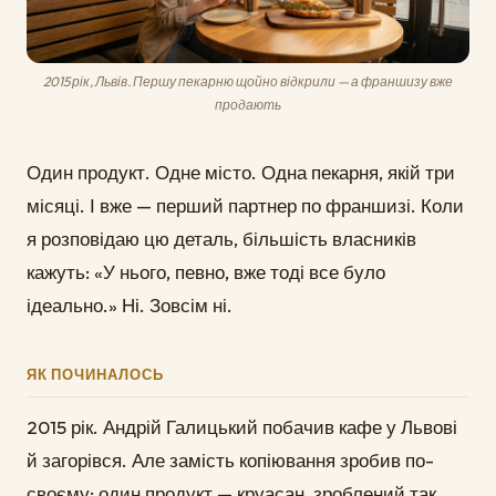
2015 рік, Львів. Першу пекарню щойно відкрили — а франшизу вже
продають
Один продукт. Одне місто. Одна пекарня, якій три
місяці. І вже — перший партнер по франшизі. Коли
я розповідаю цю деталь, більшість власників
кажуть: «У нього, певно, вже тоді все було
ідеально.» Ні. Зовсім ні.
ЯК ПОЧИНАЛОСЬ
2015 рік. Андрій Галицький побачив кафе у Львові
й загорівся. Але замість копіювання зробив по-
своєму: один продукт — круасан, зроблений так,