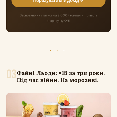
Порахувати мій дохід
Засновано на статистиці 2 000+ компаній · Точність
розрахунку 99%
· · ·
03
Файні Льоди: ×18 за три роки.
Під час війни. На морозиві.