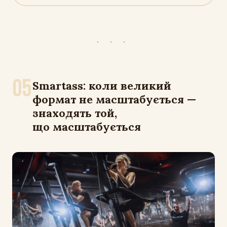
· · ·
05
Smartass: коли великий
формат не масштабується —
знаходять той,
що масштабується