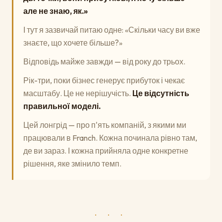
але не знаю, як.»
І тут я зазвичай питаю одне: «Скільки часу ви вже
знаєте, що хочете більше?»
Відповідь майже завжди — від року до трьох.
Рік-три, поки бізнес генерує прибуток і чекає
масштабу. Це не нерішучість.
Це відсутність
правильної моделі.
Цей лонгрід — про п'ять компаній, з якими ми
працювали в Franch. Кожна починала рівно там,
де ви зараз. І кожна прийняла одне конкретне
рішення, яке змінило темп.
· · ·