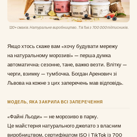
120+ смаків. Натуральне виробництво. TikTok з 700 000 підписників.
Якщо хтось скаже вам «хочу будувати мережу
на натуральному морозиві» — перша думка
автоматична: сезонне, тане, важко везти. Влітку —
черги, взимку — тумбочка. Богдан Аренович зі
Львова на кожне з цих заперечень мав відповідь.
МОДЕЛЬ, ЯКА ЗАКРИЛА ВСІ ЗАПЕРЕЧЕННЯ
«Файні Льоди» — не морозиво в парку.
Це майстерня натурального джелато з власним
виробництвом, сертифікатом ISO і TikTok із 700