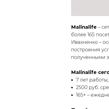
Malinalife
– се
более 165 пос
Ивахненко – ос
построения усп
полученными з
Malinalife сег
7 лет работы;
2500 руб. ср
165+ – ежедн