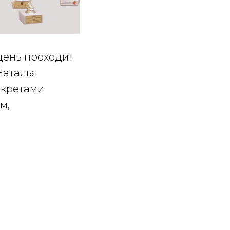
 день проходит
Наталья
екретами
м,