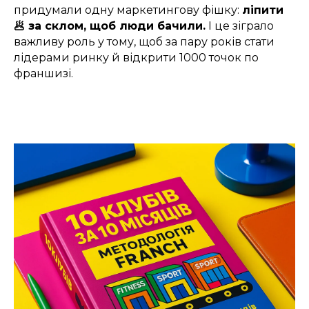
придумали одну маркетингову фішку:
ліпити
🥟 за склом, щоб люди бачили.
І це зіграло
важливу роль у тому, щоб за пару років стати
лідерами ринку й відкрити 1000 точок по
франшизі.