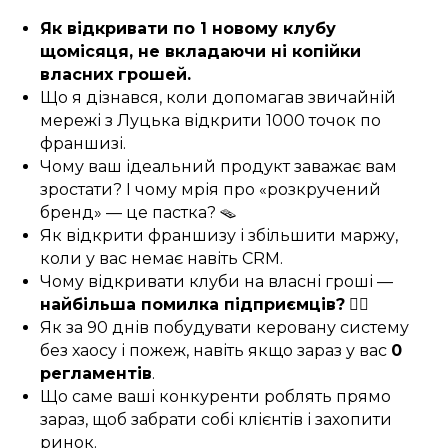
Як відкривати по 1 новому клубу
щомісяця, не вкладаючи ні копійки
власних грошей.
Що я дізнався, коли допомагав звичайній
мережі з Луцька відкрити 1000 точок по
франшизі.
Чому ваш ідеальний продукт заважає вам
зростати? І чому мрія про «розкручений
бренд» — це пастка? 🪤
Як відкрити франшизу і збільшити маржу,
коли у вас немає навіть CRM.
Чому відкривати клуби на власні гроші —
найбільша помилка підприємців?
🤦‍♀️
Як за 90 днів побудувати керовану систему
без хаосу і пожеж, навіть якщо зараз у вас
0
регламентів
.
Що саме ваші конкуренти роблять прямо
зараз, щоб забрати собі клієнтів і захопити
ринок.