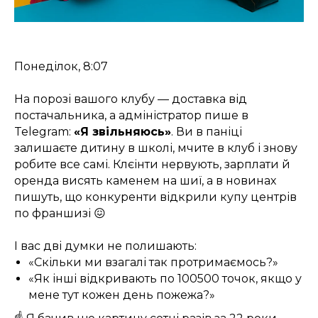
Понеділок, 8:07
На порозі вашого клубу — доставка від
постачальника, а адміністратор пише в
Telegram:
«Я звільняюсь»
. Ви в паніці
залишаєте дитину в школі, мчите в клуб і знову
робите все самі. Клєінти нервують, зарплати й
оренда висять каменем на шиї, а в новинах
пишуть, що конкуренти відкрили купу центрів
по франшизі 😖
І вас дві думки не полишають:
«Скільки ми взагалі так протримаємось?»
«Як інші відкривають по 100500 точок, якщо у
мене тут кожен день пожежа?»