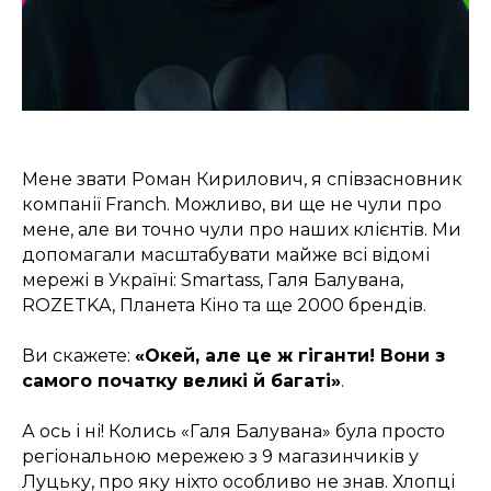
Мене звати Роман Кирилович, я співзасновник
компанії Franch. Можливо, ви ще не чули про
мене, але ви точно чули про наших клієнтів. Ми
допомагали масштабувати майже всі відомі
мережі в Україні: Smartass, Галя Балувана,
ROZETKA, Планета Кіно та ще 2000 брендів.
Ви скажете:
«Окей, але це ж гіганти! Вони з
самого початку великі й багаті»
.
А ось і ні! Колись «Галя Балувана» була просто
регіональною мережею з 9 магазинчиків у
Луцьку, про яку ніхто особливо не знав. Хлопці