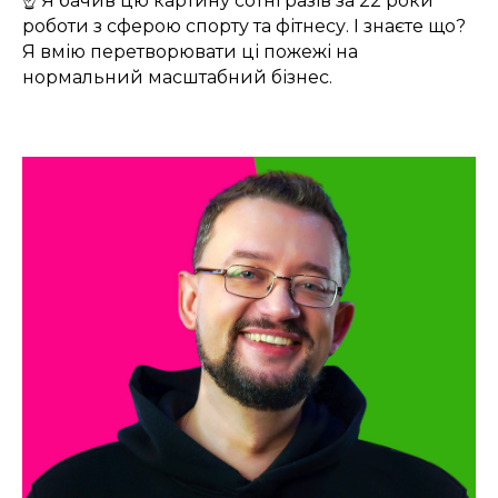
☝️ Я бачив цю картину сотні разів за 22 роки
роботи з сферою спорту та фітнесу. І знаєте що?
Я вмію перетворювати ці пожежі на
нормальний масштабний бізнес.