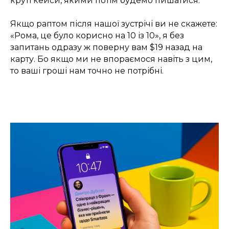
круті кейси, якими потім будемо пишатися.
Якщо раптом після нашої зустрічі ви не скажете:
«Рома, це було корисно на 10 із 10», я без
запитань одразу ж поверну вам $19 назад на
карту. Бо якщо ми не впораємося навіть з цим,
то ваші гроші нам точно не потрібні.